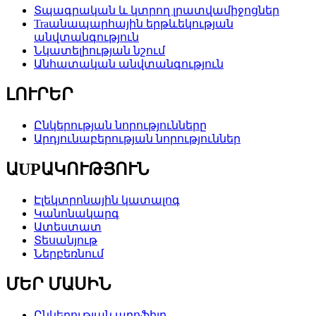
Տպագրական և կտրող լրատվամիջոցներ
Traանապարհային երթևեկության
անվտանգություն
Նկատելիության նշում
Անհատական ​​անվտանգություն
ԼՈՒՐԵՐ
Ընկերության նորությունները
Արդյունաբերության նորություններ
ԱUPԱԿՈՒԹՅՈՒՆ
Էլեկտրոնային կատալոգ
Կանոնակարգ
Ատեստատ
Տեսանյութ
Ներբեռնում
ՄԵՐ ՄԱՍԻՆ
Ընկերության պրոֆիլը