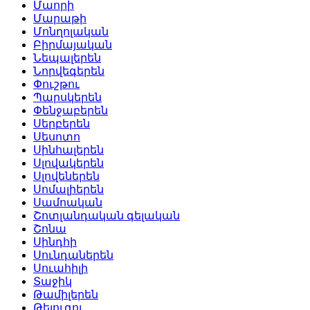
Մաորի
Մարաթի
Մոնղոլական
Բիրմայական
Նեպալերեն
Նորվեգերեն
Փուշթու
Պարսկերեն
Փենջաբերեն
Սերբերեն
Սեսոտո
Սինհալերեն
Սլովակերեն
Սլովեներեն
Սոմալիերեն
Սամոական
Շոտլանդական գելական
Շոնա
Սինդհի
Սունդաներեն
Սուահիլի
Տաջիկ
Թամիլերեն
Թելուգու