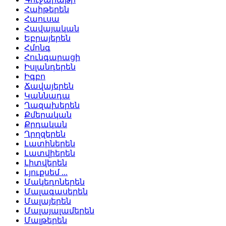
Հաիթերեն
Հաուսա
Հավայական
Եբրայերեն
Հմոնգ
Հունգարացի
Իսլանդերեն
Իգբո
Ճավայերեն
Կաննադա
Ղազախերեն
Քմերական
Քրդական
Ղրղզերեն
Լատիներեն
Լատվիերեն
Լիտվերեն
Լյուքսեմ ...
Մակեդոներեն
Մալագասերեն
Մալայերեն
Մալայալամերեն
Մալթերեն