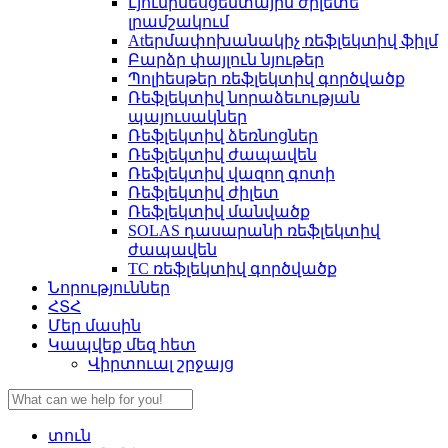
Լյումինեսցենտային ժիլետե
լրամշակում
Atերմափոխանակիչ ռեֆլեկտիվ ֆիլմ
Բարձր փայլուն նյութեր
Պոլիեսթեր ռեֆլեկտիվ գործվածք
Ռեֆլեկտիվ նորաձեւության
պայուսակներ
Ռեֆլեկտիվ ձեռնոցներ
Ռեֆլեկտիվ ժապավեն
Ռեֆլեկտիվ վազող գոտի
Ռեֆլեկտիվ ժիլետ
Ռեֆլեկտիվ մանվածք
SOLAS դասարանի ռեֆլեկտիվ
ժապավեն
TC ռեֆլեկտիվ գործվածք
Նորություններ
ՀՏՀ
Մեր մասին
Կապվեք մեզ հետ
Վիրտուալ շրջայց
տուն