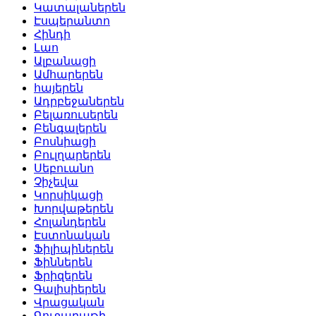
Կատալաներեն
Էսպերանտո
Հինդի
Լաո
Ալբանացի
Ամհարերեն
հայերեն
Ադրբեջաներեն
Բելառուսերեն
Բենգալերեն
Բոսնիացի
Բուլղարերեն
Սեբուանո
Չիչեվա
Կորսիկացի
Խորվաթերեն
Հոլանդերեն
Էստոնական
Ֆիլիպիներեն
Ֆիններեն
Ֆրիզերեն
Գալիսիերեն
Վրացական
Գուջարաթի