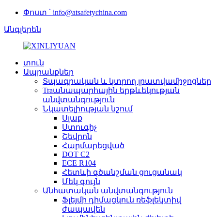
Փոստ ՝ info@atsafetychina.com
Անգլերեն
տուն
Ապրանքներ
Տպագրական և կտրող լրատվամիջոցներ
Traանապարհային երթևեկության
անվտանգություն
Նկատելիության նշում
Սլաք
Ստուգիչ
Շեվրոն
Հարմարեցված
DOT C2
ECE R104
Հետևի գծանշման ցուցանակ
Մեկ գույն
Անհատական ​​անվտանգություն
Ֆլեյմի դիմացկուն ռեֆլեկտիվ
ժապավեն